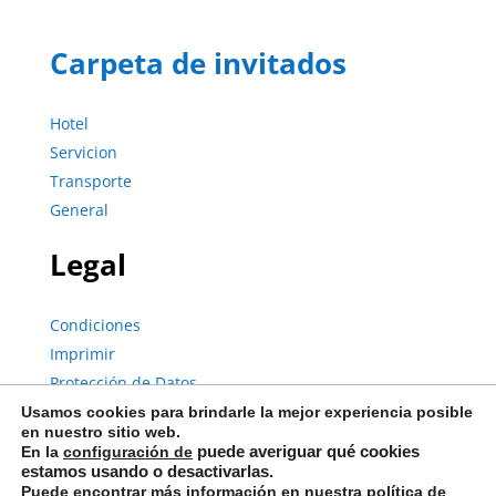
Carpeta de invitados
Hotel
Servicion
Transporte
General
Legal
Condiciones
Imprimir
Protección de Datos
Usamos cookies para brindarle la mejor experiencia posible
en nuestro sitio web.
En la
configuración
de
puede averiguar qué cookies
© Copyright 2023 | City Pension Storch II | Reservados todos los
estamos usando o desactivarlas.
derechos.
Puede encontrar más información en nuestra
política de