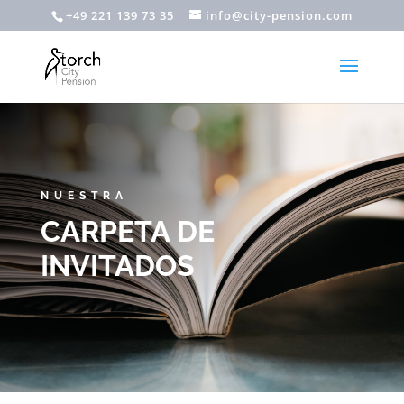
+49 221 139 73 35
info@city-pension.com
NUESTRA
CARPETA DE
INVITADOS