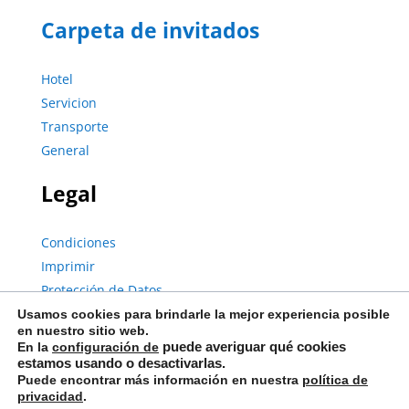
Carpeta de invitados
Hotel
Servicion
Transporte
General
Legal
Condiciones
Imprimir
Protección de Datos
Usamos cookies para brindarle la mejor experiencia posible
en nuestro sitio web.
En la
configuración
de
puede averiguar qué cookies
© Copyright 2023 | City Pension Storch II | Reservados todos los
estamos usando o desactivarlas.
derechos.
Puede encontrar más información en nuestra
política de
privacidad
.